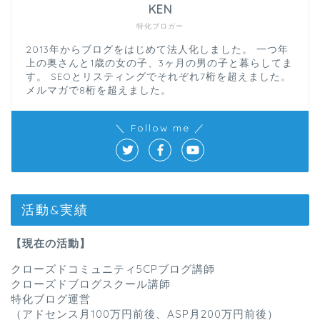
KEN
特化ブロガー
2013年からブログをはじめて法人化しました。 一つ年
上の奥さんと1歳の女の子、3ヶ月の男の子と暮らしてま
す。 SEOとリスティングでそれぞれ7桁を超えました。
メルマガで8桁を超えました。
＼ Follow me ／
活動&実績
【現在の活動】
クローズドコミュニティ5CPブログ講師
クローズドブログスクール講師
特化ブログ運営
（アドセンス月100万円前後、ASP月200万円前後）